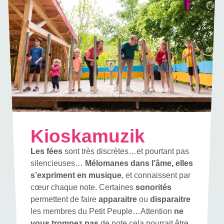
Kioskamuzik
Les fées
sont très discrètes…et pourtant pas
silencieuses…
Mélomanes dans l’âme, elles
s’expriment en musique
, et connaissent par
cœur chaque note. Certaines
sonorités
permettent de faire
apparaitre
ou
disparaitre
les membres du Petit Peuple…Attention
ne
vous trompez pas
de note cela pourrait être