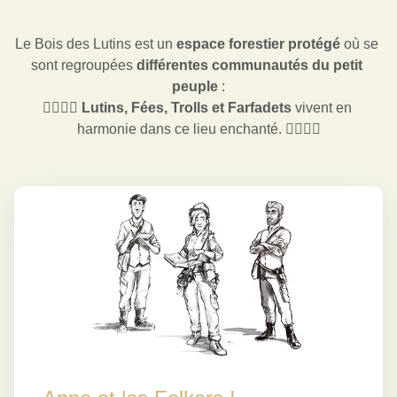
Le Bois des Lutins est un 
espace forestier protégé
 où se 
sont regroupées 
différentes communautés du petit 
peuple
 :
🧚‍♀️🧝‍♂️ 
Lutins, Fées, Trolls et Farfadets
 vivent en 
harmonie dans ce lieu enchanté. 🧝‍♂️🧚‍♀️